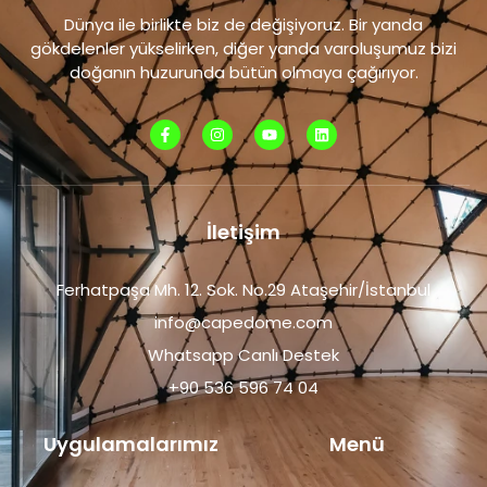
Dünya ile birlikte biz de değişiyoruz. Bir yanda
gökdelenler yükselirken, diğer yanda varoluşumuz bizi
doğanın huzurunda bütün olmaya çağırıyor.
İletişim
Ferhatpaşa Mh. 12. Sok. No.29 Ataşehir/İstanbul
info@capedome.com
Whatsapp Canlı Destek
+90 536 596 74 04
Uygulamalarımız
Menü